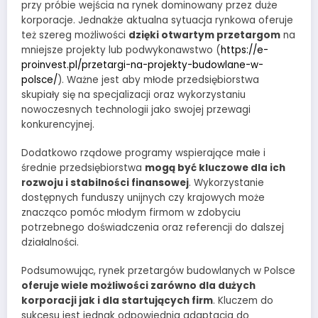
przy próbie wejścia na rynek dominowany przez duże
korporacje. Jednakże aktualna sytuacja rynkowa oferuje
też szereg możliwości
dzięki otwartym przetargom
na
mniejsze projekty lub podwykonawstwo (
https://e-
proinvest.pl/przetargi-na-projekty-budowlane-w-
polsce/
). Ważne jest aby młode przedsiębiorstwa
skupiały się na specjalizacji oraz wykorzystaniu
nowoczesnych technologii jako swojej przewagi
konkurencyjnej.
Dodatkowo rządowe programy wspierające małe i
średnie przedsiębiorstwa
mogą być kluczowe dla ich
rozwoju i stabilności finansowej
. Wykorzystanie
dostępnych funduszy unijnych czy krajowych może
znacząco pomóc młodym firmom w zdobyciu
potrzebnego doświadczenia oraz referencji do dalszej
działalności.
Podsumowując, rynek przetargów budowlanych w Polsce
oferuje wiele możliwości zarówno dla dużych
korporacji jak i dla startujących firm
. Kluczem do
sukcesu jest jednak odpowiednia adaptacja do