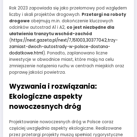
Rok 2023 zapowiada się jako przełomowy pod względem
liczby i skali projektów drogowych.
Przetargi na roboty
drogowe
obejmują m.in. dokończenie kluczowych
odcinków autostrad A1 i A2,
co jest niezbędne dla
ułatwienia tranzytu wschód-zachód
(
https://next.gazeta.pl/next/7,151003,30377042,trzy-
zamiast-dwoch-autostrady-w-polsce-dostana-
dodatkowe.html
). Ponadto, zaplanowano liczne
inwestycje w obwodnice miast, które mają na celu
zmniejszenie natężenia ruchu w centrach miejskich oraz
poprawę jakości powietrza.
Wyzwania i rozwiązania:
Ekologiczne aspekty
nowoczesnych dróg
Projektowanie nowoczesnych dróg w Polsce coraz
częściej uwzględnia aspekty ekologiczne. Realizowane
przez przetargi projekty muszą spełniać rygorystyczne