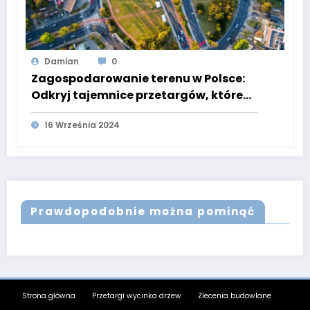
Damian
0
Zagospodarowanie terenu w Polsce:
Odkryj tajemnice przetargów, które
zmieniają krajobraz naszego kraju!
16 Września 2024
Prawdopodobnie można pominąć
Strona główna
Przetargi wycinka drzew
Zlecenia budowlane